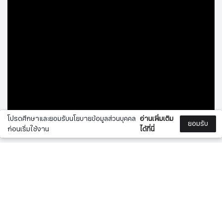
โปรดศึกษาและยอมรับนโยบายข้อมูลส่วนบุคคล
อ่านเพิ่มเติม
ยอมรับ
ก่อนเริ่มใช้งาน
ได้ที่นี่
สั่งซื้อ
เครื่องสปอตยูวีและทำฟอยล์ดิจิตอล เครื่องทำ Spot UV
NeoShine รุ่น NS-ONE9060
0
0
One Pass Spot UV Gloss/Matte Varnish Flatbed • Foiling
สินค้า
• ระบบอ่านมาร์คด้วยกล้อง CCD ความละเอียดสูง
• ตัวเครื่องมีเซ็นเซอร์อัจฉริยะ ทำให้มีความแม่นยำในการพิมพ์