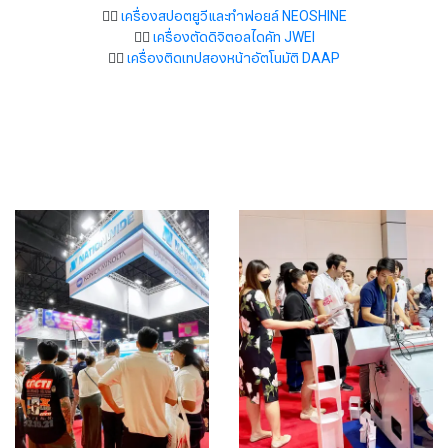
👉🏻
เครื่องสปอตยูวีและทำฟอยล์ NEOSHINE
👉🏻
เครื่องตัดดิจิตอลไดคัท JWEI
👉🏻
เครื่องติดเทปสองหน้าอัตโนมัติ DAAP