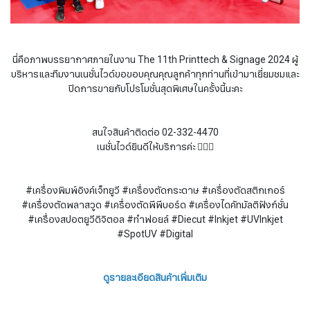
นี่คือภาพบรรยากาศภายในงาน The 11th Printtech & Signage 2024 ผู้
บริหารและทีมงานเนชั่นไวด์ขอขอบคุณคุณลูกค้าทุกท่านที่เข้ามาเยี่ยมชมและ
ปิดการขายกับโปรโมชั่นสุดพิเศษในครั้งนี้นะคะ
สนใจสินค้าติดต่อ 02-332-4470
เนชั่นไวด์ยินดีให้บริการค่ะ 🙇🏻‍♀️
#เครื่องพิมพ์อิงค์เจ็ทยูวี #เครื่องตัดกระดาษ #เครื่องตัดสติกเกอร์
#เครื่องตัดพลาสวูด #เครื่องตัดพีพีบอร์ด #เครื่องไดคัทมัลติฟังก์ชั่น
#เครื่องสปอตยูวีดิจิตอล #ทำฟอยล์ #Diecut #Inkjet #UVInkjet
#SpotUV #Digital
ดูรายละเอียดสินค้าเพิ่มเติม