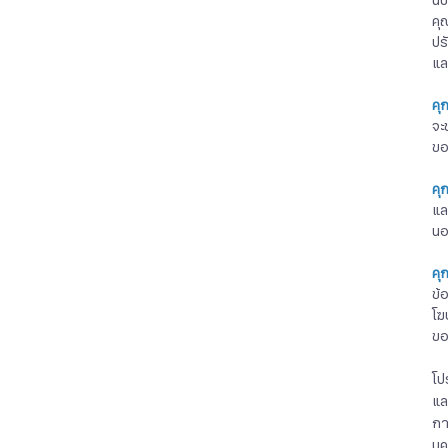
นั
คุ
ปร
แล
คุ
จะ
ขอ
คุก
แล
นอ
คุ
ข้
โฆ
ข
โป
แล
กา
บุ