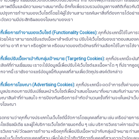
บจำนวนผู้เข้าเยี่ยมชมเว็บไซต์ตลอดจนช่วยให้เราทราบถึงพฤติกรรมในการเยี่ยมชม
ณภาพดีขึ้นและมีความเหมาะสมมากขึ้น อีกทั้งเพื่อรวบรวมข้อมูลทางสถิติเกี่ยวกับว
ับปรุงการทำงานของเว็บไซต์โดยให้ผู้ใช้งานสามารถค้นหาสิ่งที่ต้องการได้อย่า
ะวัดความมีประสิทธิผลของโฆษณาของเรา
กกี้เพื่อการทำงานของเว็บไซต์
(Functionality Cookies)
:
คุกกี้ประเภทนี้ใช้ในการ
ช่วยให้เราสามารถปรับแต่งเนื้อหาสำหรับท่าน ปรับให้เว็บไซต์ของเราตอบสนอ
งท่าน อาทิ ภาษา หรือภูมิภาค หรือขนาดของตัวอักษรที่ท่านเลือกใช้ในการใช้งา
กี้เพื่อปรับเนื้อหาเข้ากับกลุ่มเป้าหมาย
(Targeting Cookies)
:
คุกกี้ประเภทนี้จะบั
ะลิงค์ที่ท่านเยี่ยมชม เราจะใช้ข้อมูลนี้เพื่อปรับให้เว็บไซต์และเนื้อหาใด ๆ ที่ป
กจากนี้ เรายังอาจแชร์ข้อมูลนี้กับบุคคลที่สามเพื่อวัตถุประสงค์ดังกล่าว
กกี้เพื่อการโฆษณา
(Advertising Cookies)
:
คุกกี้ประเภทนี้จะจดจำการตั้งค่าของ
อมูลประกอบการปรับเปลี่ยนหน้าเว็บไซต์เพื่อนำเสนอโฆษณาที่เหมาะสมกับท่านมากที่
ษณาสินค้าที่ท่านสนใจ การป้องกันหรือการจำกัดจำนวนครั้งที่ท่านจะเห็นหน้าเว
องโฆษณา
รดทราบว่าคุกกี้บางประเภทในเว็บไซต์นี้จัดการโดยบุคคลที่สาม เช่น เครือข่ายก
ะโซเชียลมีเดีย และผู้ให้บริการเว็บไซต์ภายนอกอื่น ๆ เช่น บริการวิเคราะห์การเข้าเยี่ยม
รวิเคราะห์/วัดผลการทำงาน หรือคุกกี้เพื่อปรับเนื้อหาเข้ากับกลุ่มเป้าหมาย ท
คคลในเว็บไซต์ของบุคคลที่สาม เพื่อให้เข้าใจถึงวิธีการที่บุคคลที่สามอาจนำข้อมูล