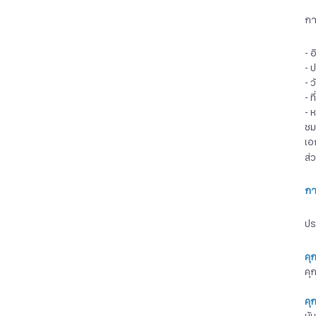
กา
- 
- 
- ว
- ท
- 
ชม
เอ
ส่
กา
ปร
คุ
คุ
คุก