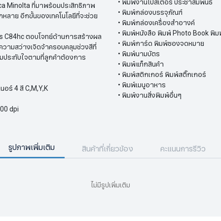
• พิมพ์งานโปสเตอร์ ประชาสัมพันธ์
ica Minolta ที่มาพร้อมประสิทธิภาพ
• พิมพ์กล่องบรรจุภัณฑ์
ลาย อีกขั้นของเทคโนโลยีที่จะช่วย
• พิมพ์กล่องเครื่องสำอางค์
• พิมพ์หนังสือ พิมพ์ Photo Book พิ
Press C84hc ตอบโจทย์ด้านการสร้างผล
• พิมพ์การ์ด พิมพ์ซองจดหมาย
วามสว่างเจิดจ้าครอบคลุมช่วงสีที่
• พิมพ์นามบัตร
ระทับใจตามที่ลูกค้าต้องการ
• พิมพ์แท็กสินค้า
• พิมพ์สติกเกอร์ พิมพ์สติ๊กเกอร์
• พิมพ์เมนูอาหาร
เนอร์ 4 สี C,M,Y,K
• พิมพ์งานสิ่งพิมพ์อื่นๆ
400 dpi
รูปภาพเพิ่มเติม
สินค้าที่เกี่ยวข้อง
คะแนนการรีวิว
ไม่มีรูปเพิ่มเติม