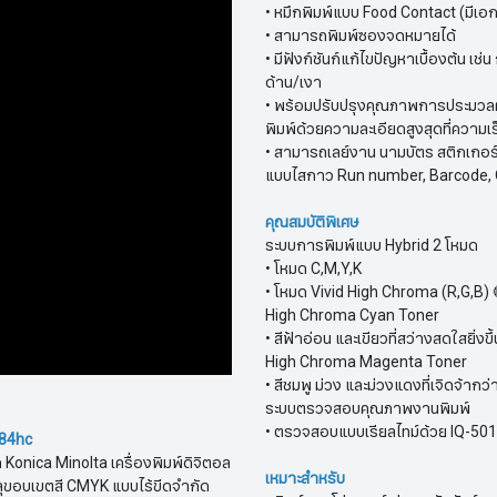
• หมึกพิมพ์แบบ Food Contact (มีเ
• สามารถพิมพ์ซองจดหมายได้
• มีฟังก์ชันก์แก้ไขปัญหาเบื้องต้น
ด้าน/เงา
• พร้อมปรับปรุงคุณภาพการประมวลผ
พิมพ์ด้วยความละเอียดสูงสุดที่ความเร
• สามารถเลย์งาน นามบัตร สติกเกอร์
แบบไสกาว Run number, Barcode, QR cod
คุณสมบัติพิเศษ
ระบบการพิมพ์แบบ Hybrid 2 โหมด
• โหมด C,M,Y,K
• โหมด Vivid High Chroma (R,G,B) 
High Chroma Cyan Toner
• สีฟ้าอ่อน และเขียวที่สว่างสดใสยิ่งขึ้
High Chroma Magenta Toner
• สีชมพู ม่วง และม่วงแดงที่เจิดจ้ากว่
ระบบตรวจสอบคุณภาพงานพิมพ์
• ตรวจสอบแบบเรียลไทม์ด้วย IQ-501
C84hc
ก Konica Minolta เครื่องพิมพ์ดิจิตอล
เหมาะสำหรับ
ะลุขอบเขตสี CMYK แบบไร้ขีดจำกัด