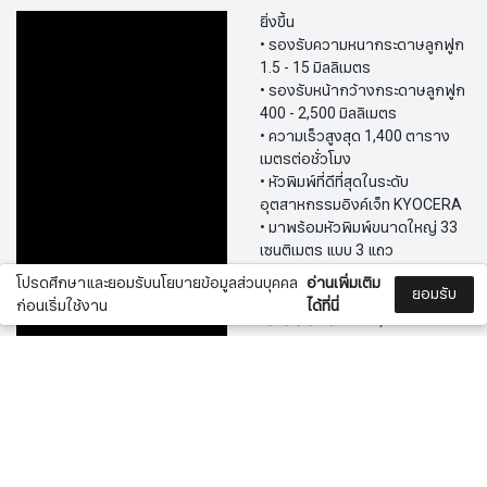
ยิ่งขึ้น
• รองรับความหนากระดาษลูกฟูก
1.5 - 15 มิลลิเมตร
• รองรับหน้ากว้างกระดาษลูกฟูก
400 - 2,500 มิลลิเมตร
• ความเร็วสูงสุด 1,400 ตาราง
เมตรต่อชั่วโมง
• หัวพิมพ์ที่ดีที่สุดในระดับ
อุตสาหกรรมอิงค์เจ็ท KYOCERA
• มาพร้อมหัวพิมพ์ขนาดใหญ่ 33
เซนติเมตร แบบ 3 แถว
• สามารถเลือกจำนวนหัวพิมพ์ได้
โปรดศึกษาและยอมรับนโยบายข้อมูลส่วนบุคคล
อ่านเพิ่มเติม
ยอมรับ
12 หัว ( C,M,Y,K ) หรือ 18 หัว (
ก่อนเริ่มใช้งาน
ได้ที่นี่
C,M,Y,K,LC,LM+W )
คุณสมบัติ
สั่งซื้อ
• พิมพ์บนกระดาษลูกฟูกแบบไม่
0
เคลือบผิว
0
• พิมพ์บนกระดาษลูกฟูกแบบ
สินค้า
เคลือบผิว ( ระบบ UV )
• พีพี บอร์ด, โฟมบอร์ด ( ระบบ UV