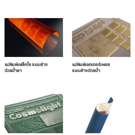
แม่พิมพ์เฟล็กโซ ระบบล้าง
แม่พิมพ์เลตเตอร์เพรส
ด้วยน้ำยา
ระบบล้างด้วยน้ำ