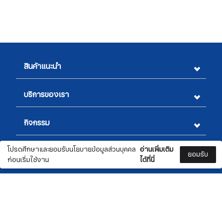
สินค้าแนะนำ
บริการของเรา
กิจกรรม
โปรดศึกษาและยอมรับนโยบายข้อมูลส่วนบุคคล
อ่านเพิ่มเติม
ข้อมูลทางกฎหมาย
ยอมรับ
ก่อนเริ่มใช้งาน
ได้ที่นี่
สอบถามรายละเอียดเพิ่มเติม
สมัครรับจดหมายข่าว
สั่งซื้อ
📞 02 332 4470
0
0
✉️ marketing@nationwide.co.th
ชื่อ
​​​​​​​📍 5 ซอยสุขุมวิท 54 ถนนสุขุมวิท แขวงพระโขนงใต้