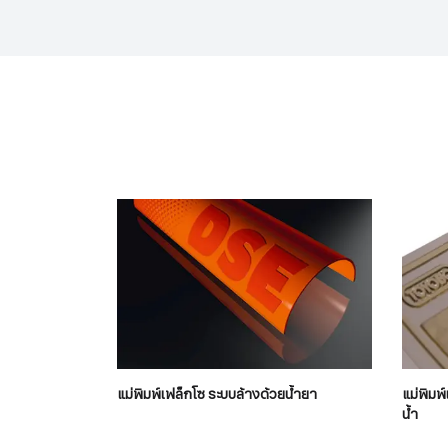
แม่พิมพ์เฟล็กโซ ระบบล้างด้วยน้ำยา
แม่พิมพ
น้ำ