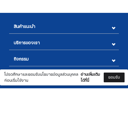
สินค้าแนะนำ
บริการของเรา
กิจกรรม
โปรดศึกษาและยอมรับนโยบายข้อมูลส่วนบุคคล
อ่านเพิ่มเติม
ข้อมูลทางกฎหมาย
ยอมรับ
ก่อนเริ่มใช้งาน
ได้ที่นี่
สอบถามรายละเอียดเพิ่มเติม
สมัครรับจดหมายข่าว
สั่งซื้อ
📞 02 332 4470
0
0
✉️ marketing@nationwide.co.th
ชื่อ
​​​​​​​📍 5 ซอยสุขุมวิท 54 ถนนสุขุมวิท แขวงพระโขนงใต้
สินค้า
เขตพระโขนง กรุงเทพฯ 10260