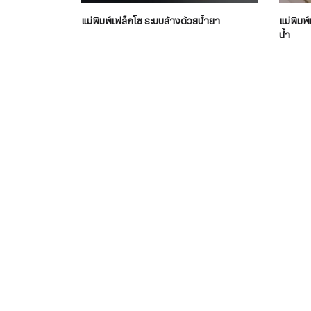
แม่พิมพ์เฟล็กโซ ระบบล้างด้วยน้ำยา
แม่พิมพ
น้ำ