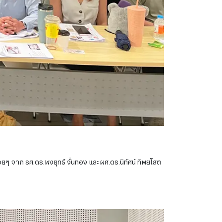
อยๆ จาก รศ.ดร.พงยุทธ์ จั่นทอง และ ผศ.ดร.นิทัศน์ ทิพยโสต