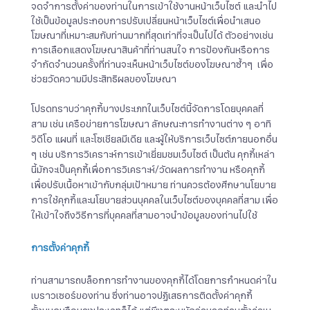
จดจำการตั้งค่าของท่านในการเข้าใช้งานหน้าเว็บไซต์ และนำไป
ใช้เป็นข้อมูลประกอบการปรับเปลี่ยนหน้าเว็บไซต์เพื่อนำเสนอ
โฆษณาที่เหมาะสมกับท่านมากที่สุดเท่าที่จะเป็นไปได้ ตัวอย่างเช่น
การเลือกแสดงโฆษณาสินค้าที่ท่านสนใจ การป้องกันหรือการ
จำกัดจำนวนครั้งที่ท่านจะเห็นหน้าเว็บไซต์ของโฆษณาซ้ำๆ เพื่อ
ช่วยวัดความมีประสิทธิผลของโฆษณา
โปรดทราบว่าคุกกี้บางประเภทในเว็บไซต์นี้จัดการโดยบุคคลที่
สาม เช่น เครือข่ายการโฆษณา ลักษณะการทำงานต่าง ๆ อาทิ
วิดีโอ แผนที่ และโซเชียลมีเดีย และผู้ให้บริการเว็บไซต์ภายนอกอื่น
ๆ เช่น บริการวิเคราะห์การเข้าเยี่ยมชมเว็บไซต์ เป็นต้น คุกกี้เหล่า
นี้มักจะเป็นคุกกี้เพื่อการวิเคราะห์/วัดผลการทำงาน หรือคุกกี้
เพื่อปรับเนื้อหาเข้ากับกลุ่มเป้าหมาย ท่านควรต้องศึกษานโยบาย
การใช้คุกกี้และนโยบายส่วนบุคคลในเว็บไซต์ของบุคคลที่สาม เพื่อ
ให้เข้าใจถึงวิธีการที่บุคคลที่สามอาจนำข้อมูลของท่านไปใช้
การตั้งค่าคุกกี้
ท่านสามารถบล็อกการทำงานของคุกกี้ได้โดยการกำหนดค่าใน
เบราวเซอร์ของท่าน ซึ่งท่านอาจปฏิเสธการติดตั้งค่าคุกกี้