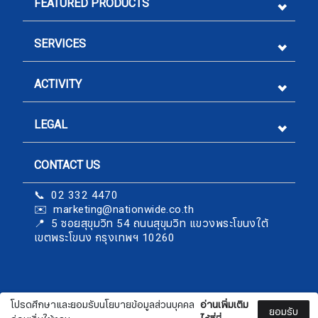
FEATURED PRODUCTS
SERVICES
ACTIVITY
LEGAL
CONTACT US
Sign me up for emails
📞 02 332 4470
✉️ marketing@nationwide.co.th
First name
​​​​​​​📍 5 ซอยสุขุมวิท 54 ถนนสุขุมวิท แขวงพระโขนงใต้
เขตพระโขนง กรุงเทพฯ 10260
Last name
โปรดศึกษาและยอมรับนโยบายข้อมูลส่วนบุคคล
อ่านเพิ่มเติม
nationwide.co.th
ยอมรับ