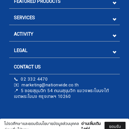
FEATURED PRODUCTS
SERVICES
ACTIVITY
LEGAL
CONTACT US
Sign me up for emails
📞 02 332 4470
✉️ marketing@nationwide.co.th
First name
​​​​​​​📍 5 ซอยสุขุมวิท 54 ถนนสุขุมวิท แขวงพระโขนงใต้
เขตพระโขนง กรุงเทพฯ 10260
Last name
โปรดศึกษาและยอมรับนโยบายข้อมูลส่วนบุคคล
อ่านเพิ่มเติม
nationwide.co.th
ยอมรับ