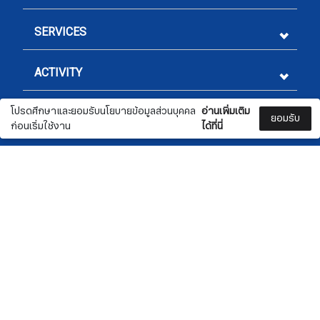
SERVICES
ACTIVITY
โปรดศึกษาและยอมรับนโยบายข้อมูลส่วนบุคคล
อ่านเพิ่มเติม
LEGAL
ยอมรับ
ก่อนเริ่มใช้งาน
ได้ที่นี่
CONTACT US
Sign me up for emails
Check
📞 02 332 4470
0
0
✉️ marketing@nationwide.co.th
First name
​​​​​​​📍 5 ซอยสุขุมวิท 54 ถนนสุขุมวิท แขวงพระโขนงใต้
เขตพระโขนง กรุงเทพฯ 10260
Last name
nationwide.co.th