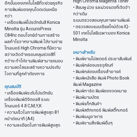
High Chroma Magenta Toner
อีกขั้นของเทคโนโลยีที่จะช่วยธุรกิจ
• สีชมพู ม่วง และม่วงแดงที่เจิดจ้า
การพิมพ์ของคุณโดดเด่นเหนือ
กว่าเดิม
กว่า
ระบบตรวจสอบคุณภาพงานพิมพ์
• เครื่องพิมพ์โปรดักชันสี Konica
• ตรวจสอบแบบเรียลไทม์ด้วย IQ-
Minolta รุ่น AccurioPress
501 เทคโนโลยีเฉพาะของ Konica
C84hc ตอบโจทย์ด้านการสร้าง
Minolta
ผลกำไรจากงานพิมพ์ ใช้งานง่าย
โทนเนอร์ High Chroma ที่มีความ
เหมาะสำหรับ
สว่างเจิดจ้าครอบคลุมช่วงสีที่
• พิมพ์งานโปสเตอร์ ประชาสัมพันธ์
กว้าง ทำให้งานพิมพ์สามารถมอบ
• พิมพ์กล่องบรรจุภัณฑ์
ความสดใสและสร้างความประทับ
• พิมพ์กล่องเครื่องสำอางค์
ใจตามที่ลูกค้าต้องการ​​​​​​​
• พิมพ์หนังสือ พิมพ์ Photo Book
พิมพ์ Magazine
คุณสมบัติ
• พิมพ์การ์ด พิมพ์ซองจดหมาย
• เครื่องพิมพ์ระดับโปรดักชัน
• พิมพ์นามบัตร
เครื่องพิมพ์ดิจิตอลสี ระบบ
• พิมพ์แท็กสินค้า
โทนเนอร์ 4 สี C,M,Y,K
• พิมพ์สติกเกอร์ พิมพ์สติ๊กเกอร์
• ความเร็วในการพิมพ์สูงสุด 81
• พิมพ์เมนูอาหาร
หน้าต่อนาที (A4)
• พิมพ์งานสิ่งพิมพ์อื่นๆ
• ความละเอียดในการพิมพ์สูงสุด