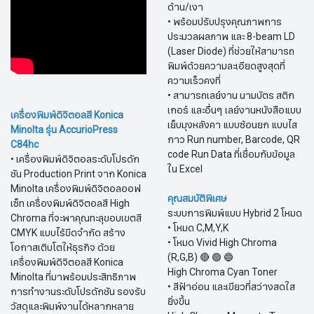
ด้าน/เงา
• พร้อมปรับปรุงคุณภาพการ
ประมวลผลภาพ และ 8-beam LD
(Laser Diode) ที่ช่วยให้สามารถ
พิมพ์ด้วยความละเอียดสูงสุดที่
ความเร็วคงที่
• สามารถเลย์งาน นามบัตร สติก
เกอร์ และอื่นๆ เลย์งานหนังสือแบบ
เครื่องพิมพ์ดิจิตอลสี Konica
เย็บมุงหลังคา แบบซ้อนยก แบบไส
Minolta รุ่น AccurioPress
กาว Run number, Barcode, QR
C84hc
code Run Data ที่เชื่อมกับข้อมูล
• เครื่องพิมพ์ดิจิตอลระดับโปรดัก
ใน Excel​​​​​​​
ชัน Production Print จาก Konica
Minolta เครื่องพิมพ์ดิจิตอลออฟ
คุณสมบัติพิเศษ
เซ็ท เครื่องพิมพ์ดิจิตอลสี High
ระบบการพิมพ์แบบ Hybrid 2 โหมด
Chroma ที่จะพาคุณทะลุขอบเขตสี
• โหมด C,M,Y,K
CMYK แบบไร้ขีดจำกัด สร้าง
• โหมด Vivid High Chroma
โอกาสเติบโตให้ธุรกิจ ด้วย
(R,G,B) 🔴 🟢 🔵
เครื่องพิมพ์ดิจิตอลสี Konica
High Chroma Cyan Toner
Minolta ที่มาพร้อมประสิทธิภาพ
• สีฟ้าอ่อน และเขียวที่สว่างสดใส
การทำงานระดับโปรดักชัน รองรับ
ยิ่งขึ้น
วัสดุและพิมพ์งานได้หลากหลาย