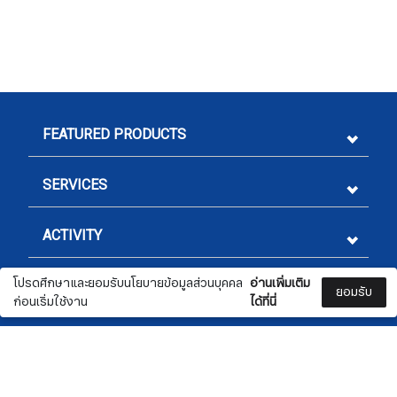
FEATURED PRODUCTS
SERVICES
ACTIVITY
โปรดศึกษาและยอมรับนโยบายข้อมูลส่วนบุคคล
อ่านเพิ่มเติม
LEGAL
ยอมรับ
ก่อนเริ่มใช้งาน
ได้ที่นี่
CONTACT US
Sign me up for emails
Check
📞 02 332 4470
0
0
✉️ marketing@nationwide.co.th
First name