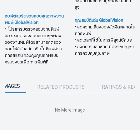
ละเอียด และความถูกต้องแม่นยำ
สูง
ซอฟต์แวร์ตรวจสอบคุณภาพงาน
คุณสมบัติเด่น GlobalVision
พิมพ์ GlobalVision
•​ ลดความเสี่ยงของข้อผิดพลาดใน
•
โปรแกรมตรวจสอบงานพิมพ์
การพิมพ์
คือ ระบบตรวจสอบความถูกต้อง
• ลดเวลาที่ใช้ในการพิสูจน์อักษร
ของงานพิมพ์โดยสามารถตรวจ
• ขจัดความล่าช้าที่เกิดจากปัญหา
สอบไฟล์ต้นฉบับ หรือใบพิมพ์ผ่าน
การควบคุมคุณภาพ
การสแกน ควบคุมคุณภาพแบบ
ครบวงจรเพื่อการพิมพ์ที่
 IMAGES
RELATED PRODUCTS
RATINGS & REV
No More Image