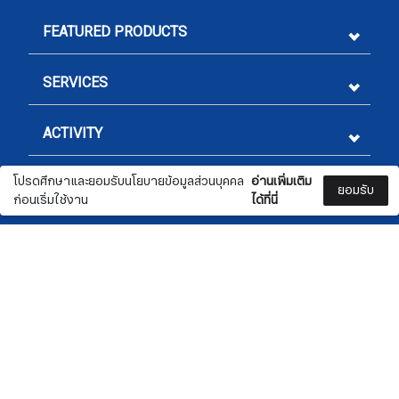
FEATURED PRODUCTS
SERVICES
ACTIVITY
โปรดศึกษาและยอมรับนโยบายข้อมูลส่วนบุคคล
อ่านเพิ่มเติม
LEGAL
ยอมรับ
ก่อนเริ่มใช้งาน
ได้ที่นี่
CONTACT US
Sign me up for emails
Check
📞 02 332 4470
0
0
✉️ marketing@nationwide.co.th
First name
​​​​​​​📍 5 ซอยสุขุมวิท 54 ถนนสุขุมวิท แขวงพระโขนงใต้
เขตพระโขนง กรุงเทพฯ 10260
Last name