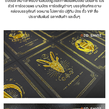
ดิจิตอล เหมาะสำหรับงานสปอตยูวีและทำฟอยล์หนังสือ นิตยสาร โบร
ชัวร์ การ์ดอวยพร นามบัตร การ์ดเชิญต่างๆ บรรจุภัณฑ์กระดาษ
กล่องบรรจุภัณฑ์ จดหมาย โปสการ์ด ปฏิทิน บัตร ตั๋ว VIP สื่อ
ประชาสัมพันธ์ ฉลากสินค้า และอื่นๆ