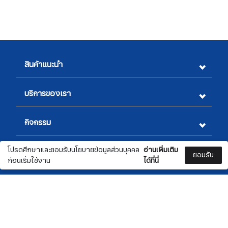
สินค้าแนะนำ
บริการของเรา
กิจกรรม
โปรดศึกษาและยอมรับนโยบายข้อมูลส่วนบุคคล
อ่านเพิ่มเติม
ข้อมูลทางกฎหมาย
ยอมรับ
ก่อนเริ่มใช้งาน
ได้ที่นี่
สอบถามรายละเอียดเพิ่มเติม
สมัครรับจดหมายข่าว
สั่งซื้อ
📞 02 332 4470
0
0
✉️ marketing@nationwide.co.th
ชื่อ
​​​​​​​📍 5 ซอยสุขุมวิท 54 ถนนสุขุมวิท แขวงพระโขนงใต้