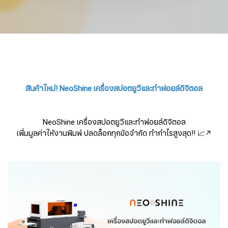
สินค้าใหม่! NeoShine เครื่องสปอตยูวีและทำฟอยล์ดิจิตอล
NeoShine เครื่องสปอตยูวีและทำฟอยล์ดิจิตอล
เพิ่มมูลค่าให้งานพิมพ์ ปลดล็อกทุกข้อจำกัด ทำกำไรสูงสุด!! 📈↗️​​​​​​