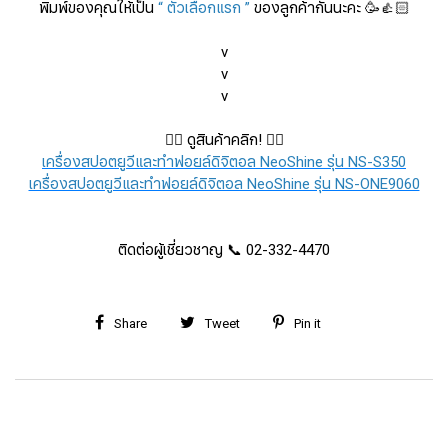
พิมพ์ของคุณให้เป็น
“ ตัวเลือกแรก ”
ของลูกค้ากันนะคะ 🥳👍🏻
v
v
v
👇🏻 ดูสินค้าคลิก! 👇🏻​​​​​
เครื่องสปอตยูวีและทำฟอยล์ดิจิตอล NeoShine รุ่น NS-S350
เครื่องสปอตยูวีและทำฟอยล์ดิจิตอล NeoShine รุ่น NS-ONE9060
ติดต่อผู้เชี่ยวชาญ 📞 02-332-4470
Share
Tweet
Pin it