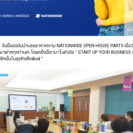
่าน วันนี้แอดมินนำบรรยากาศงาน NATIONWIDE OPEN HOUSE PARTII เมื่อวั
าฝากทุกท่านค่ะ โดยครั้งนี้เรามาในหัวข้อ " START UP YOUR BUSINESS พบ
ีกขั้นในธุรกิจสิ่งพิมพ์ "