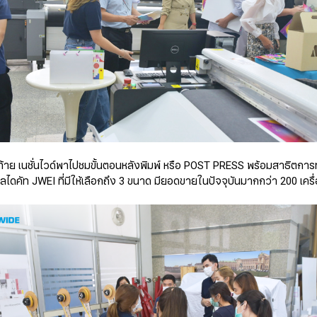
ดท้าย เนชั่นไวด์พาไปชมขั้นตอนหลังพิมพ์ หรือ POST PRESS พร้อมสาธิตก
ตอลไดคัท JWEI ที่มีให้เลือกถึง 3 ขนาด มียอดขายในปัจจุบันมากกว่า 200 เครื