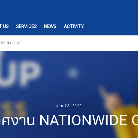
T US
SERVICES
NEWS
ACTIVITY
OPEN HOUSE
Jan 23, 2023
าศงาน NATIONWIDE 