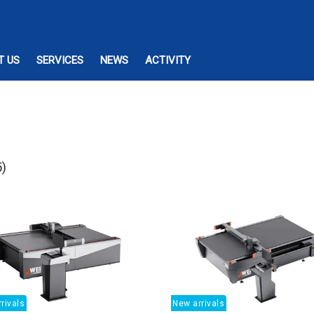
T US
SERVICES
NEWS
ACTIVITY
5)
rivals
New arrivals